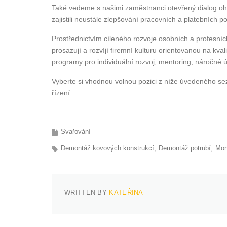
Také vedeme s našimi zaměstnanci otevřený dialog o
zajistili neustále zlepšování pracovních a platebních 
Prostřednictvím cíleného rozvoje osobních a profesní
prosazují a rozvíjí firemní kulturu orientovanou na kv
programy pro individuální rozvoj, mentoring, náročné úk
Vyberte si vhodnou volnou pozici z níže úvedeného s
řízení.
Svařování
Demontáž kovových konstrukcí
Demontáž potrubí
Mon
WRITTEN BY
KATEŘINA