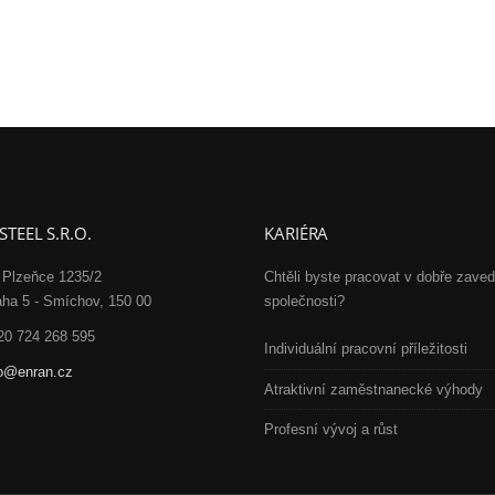
TEEL S.R.O.
KARIÉRA
 Plzeňce 1235/2
Chtěli byste pracovat v dobře zave
aha 5 - Smíchov, 150 00
společnosti?
20 724 268 595
Individuální pracovní příležitosti
fo@enran.cz
Atraktivní zaměstnanecké výhody
Profesní vývoj а růst