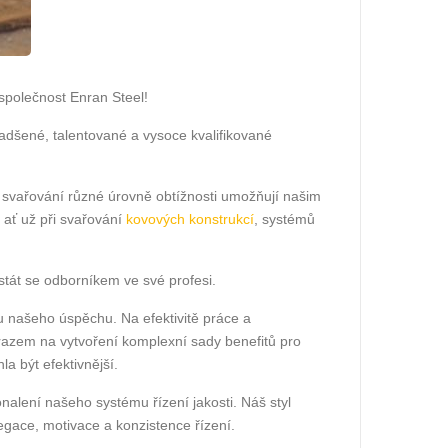
společnost Enran Steel!
adšené, talentované a vysoce kvalifikované
u svařování různé úrovně obtížnosti umožňují našim
ať už při svařování
kovových konstrukcí
, systémů
tát se odborníkem ve své profesi.
ou našeho úspěchu. Na efektivitě práce a
razem na vytvoření komplexní sady benefitů pro
 být efektivnější.
nalení našeho systému řízení jakosti. Náš styl
egace, motivace a konzistence řízení.