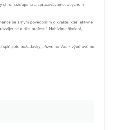
ticky shromažďujeme a zpracováváme, abychom
ance se silným povědomím o kvalitě, kteří aktivně
ozvíjet se a růst profesní. Nabízíme školení,
ud splňujete požadavky, přizveme Vás k výběrovému