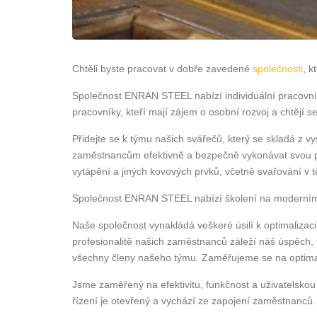
Chtěli byste pracovat v dobře zavedené
společnosti
, k
Společnost ENRAN STEEL nabízí individuální pracovní 
pracovníky, kteří mají zájem o osobní rozvoj a chtěj
Přidejte se k týmu našich svářečů, který se skladá z 
zaměstnancům efektivně a bezpečně vykonávat svou pr
vytápění a jiných kovových prvků, včetně svařování v 
Společnost ENRAN STEEL nabízí školení na moderním v
Naše společnost vynakládá veškeré úsilí k optimalizaci
profesionalitě našich zaměstnanců záleží náš úspěch
všechny členy našeho týmu. Zaměřujeme se na optimali
Jsme zaměřený na efektivitu, funkčnost a uživatelskou 
řízení je otevřený a vychází ze zapojení zaměstnanců.